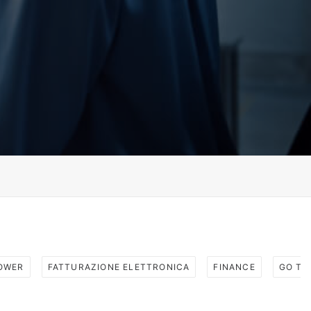
OWER
FATTURAZIONE ELETTRONICA
FINANCE
GO TO