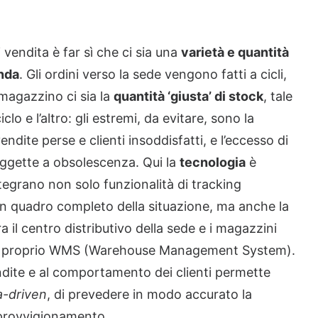
 vendita è far sì che ci sia una
varietà e quantità
nda
. Gli ordini verso la sede vengono fatti a cicli,
magazzino ci sia la
quantità ‘giusta’ di stock
, tale
o e l’altro: gli estremi, da evitare, sono la
vendite perse e clienti insoddisfatti, e l’eccesso di
ggette a obsolescenza. Qui la
tecnologia
è
tegrano non solo funzionalità di tracking
 un quadro completo della situazione, ma anche la
a il centro distributivo della sede e i magazzini
ro e proprio WMS (Warehouse Management System).
e vendite e al comportamento dei clienti permette
a-driven
, di prevedere in modo accurato la
pprovvigionamento.