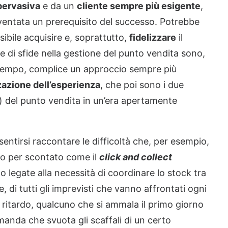
pervasiva
e da un
cliente sempre più esigente
,
ventata un prerequisito del successo. Potrebbe
ibile acquisire e, soprattutto,
fidelizzare
il
re di sfide nella gestione del punto vendita sono,
tempo, complice un approccio sempre più
zazione dell’esperienza
, che poi sono i due
so) del punto vendita in un’era apertamente
entirsi raccontare le difficoltà che, per esempio,
mo per scontato come il
click and collect
to legate alla necessità di coordinare lo stock tra
, di tutti gli imprevisti che vanno affrontati ogni
in ritardo, qualcuno che si ammala il primo giorno
anda che svuota gli scaffali di un certo