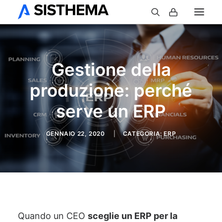
Gestione della
produzione: perché
serve un ERP
GENNAIO 22, 2020
|
CATEGORIA:
ERP
Quando un CEO
sceglie un ERP per la