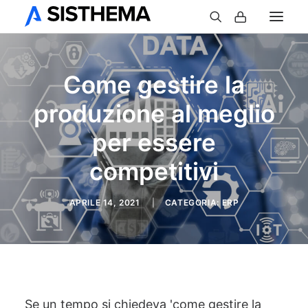
Come gestire la
produzione al meglio
per essere
competitivi
APRILE 14, 2021
|
CATEGORIA:
ERP
Se un tempo si chiedeva 'come gestire la