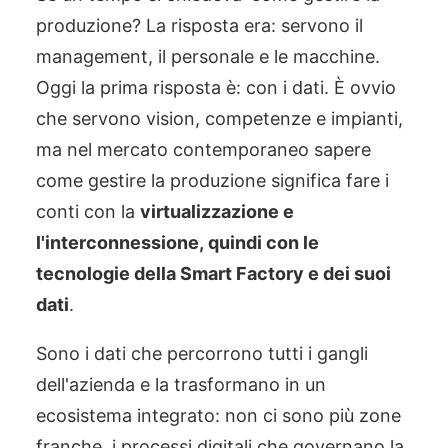
produzione? L
a risposta era: servono il
management, il personale e le macchine.
Oggi la prima risposta è: con i
d
ati.
È
ovvio
che servono
vision
, competenze e impianti,
ma nel mercato contemporaneo sapere
come gestire la produzione significa fare i
conti con la
virtualizzazione e
l'interconnessione,
quindi
con l
e
tecnologie della
Smart
Factory
e
dei suoi
dati
.
Sono i
d
ati che percorrono tutti i gangli
dell'azienda e la trasformano in un
ecosistema
integrato
: non ci sono più zone
franche, i processi digitali che governano la