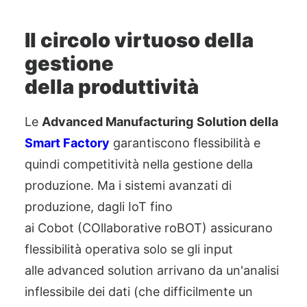
Il circolo virtuoso della
gestione
della
p
roduttività
Le
Advanced Manufact
u
ring
Solution della
Smart
Factory
garantiscono flessibilità e
quindi competitività nella gestione della
produzione. Ma i sistemi avanzati di
produzione, dagli
IoT
fino
ai
Cobot
(
COllaborative
roBOT
) assicurano
flessibilità operativa solo se gli input
alle
advanced
solution
arriva
no
da un'analisi
inflessibile dei
d
ati (che difficilmente un