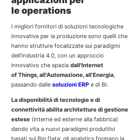
le
o
perations
I migliori fornitori di soluzioni tecnologiche
innovative per la
p
roduzione sono quelli che
hanno strutture focalizzate sui paradigmi
dell’Industria 4.0, con un approccio
innovativo che spazia
dall'Internet
of
Things
, all'Automazione, all'Energia
,
passando da
lle
soluzioni ERP
e di BI.
La disponibilità d
i tecnologie e di
connettività
abilita architetture di gestione
estese
(interne ed esterne alla fabbrica)
dando vita a nuovi paradigmi produttivi
basati sui Big
Data: gli
analytics
formano la