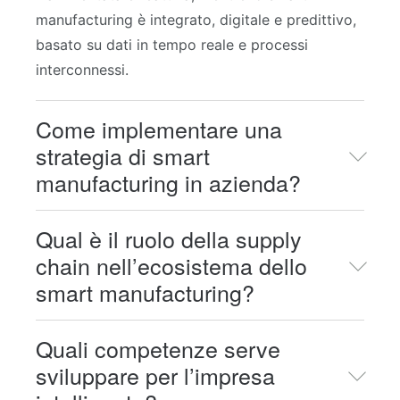
manufacturing è integrato, digitale e predittivo,
basato su dati in tempo reale e processi
interconnessi.
Come implementare una
strategia di smart
manufacturing in azienda?
Qual è il ruolo della supply
È necessario adottare un approccio graduale
chain nell’ecosistema dello
che preveda l’analisi dei processi, l’integrazione
smart manufacturing?
tra ERP e MES, il coinvolgimento delle persone
e l’introduzione progressiva delle tecnologie
abilitanti.
Quali competenze serve
La supply chain diventa parte attiva del sistema
sviluppare per l’impresa
produttivo, integrata con pianificazione,
produzione e logistica attraverso l’
ERP.