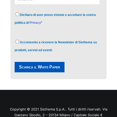
Dichiaro di aver preso visione e accettare la vostra
politica di
Privacy
*
Acconsento a ricevere la Newsletter di Sisthema su
prodotti, servizi ed eventi
Copyright © 2021
Sisthema
S.p.A.. Tutti i diritti riservati. Via
Gaetano Sbodio, 2 – 20134 Milano / Capitale Sociale €