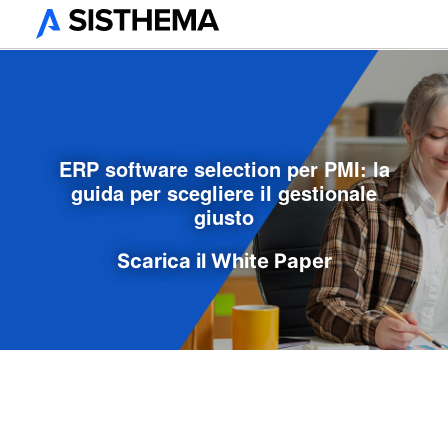
ERP software selection per PMI: la
guida per scegliere il gestionale
giusto
Scarica il White Paper