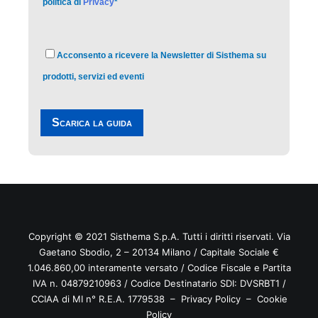
politica di
Privacy
*
Acconsento a ricevere la Newsletter di Sisthema su
prodotti, servizi ed eventi
Copyright © 2021
Sisthema
S.p.A. Tutti i diritti riservati. Via
Gaetano Sbodio, 2 – 20134 Milano / Capitale Sociale €
1.046.860,00 interamente versato / Codice Fiscale e Partita
IVA n. 04879210963 / Codice Destinatario SDI: DVSRBT1 /
CCIAA di MI n° R.E.A. 1779538 –
Privacy Policy
–
Cookie
Policy